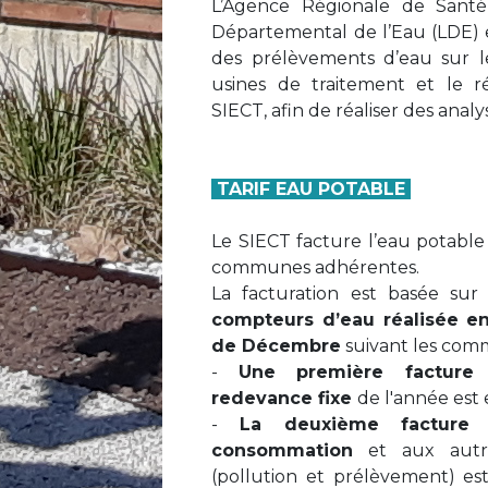
L’Agence Régionale de Santé
Départemental de l’Eau (LDE) 
des prélèvements d’eau sur le
usines de traitement et le r
SIECT, afin de réaliser des anal
TARIF EAU POTABLE
Le SIECT facture l’eau potable
communes adhérentes.
La facturation est basée sur
compteurs d’eau réalisée en
de Décembre
suivant les com
-
Une première facture
redevance fixe
de l'année est
-
La deuxième facture 
consommation
et aux autre
(pollution et prélèvement) e