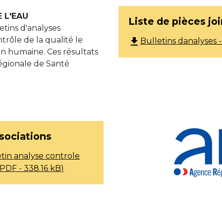
 L'EAU
Liste de pièces jo
etins d'analyses
trôle de la qualité le
file_download
Bulletins danalyses -
on humaine. Ces résultats
Régionale de Santé
sociations
tin analyse controle
(PDF - 338.16 kB)