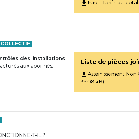
file_download
Eau - Tarif eau pota
 COLLECTIF
ntrôles des installations
Liste de pièces jo
acturés aux abonnés.
file_download
Assainissement Non Co
39.08 kB)
F
NCTIONNE-T-IL ?