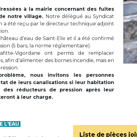
dressées à la mairie concernant des fuites
de notre village.
Notre délégué au Syndicat
a été reçu par le directeur technique adjoint
tion.
âteau d’eau de Saint-Elix et il a été confirmé
ssion (5 bars, la norme réglementaire).
afitte-Vigordane ont permis de remplacer
s, afin d’alimenter des bornes incendie, mais en
ression.
roblème, nous invitons les personnes
état de leurs canalisations si leur habitation
er des réducteurs de pression après leur
teront à leur charge.
E L'EAU
Liste de pièces jo