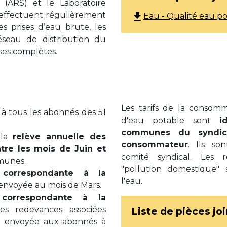
 (ARS) et le Laboratoire
effectuent régulièrement
file_download
Eau - Qualité eau po
s prises d’eau brute, les
éseau de distribution du
yses complètes.
Les tarifs de la consom
 à tous les abonnés des 51
d'eau potable sont
i
communes du syndic
 la
relève annuelle des
consommateur
. Ils so
tre les mois de Juin et
comité syndical. Les 
munes.
"pollution domestique" 
 correspondante à la
l'eau.
 envoyée au mois de Mars.
correspondante à la
s redevances associées
Liste de pièces jo
st envoyée aux abonnés à