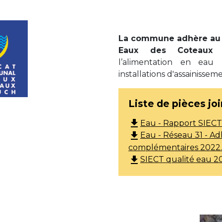
La commune adhère au 
Eaux des Coteaux 
l’alimentation en eau
installations d'assainissem
Liste de pièces jo
file_download
Eau - Rapport SIECT
file_download
Eau - Réseau 31 - Ad
complémentaires 2022.p
file_download
SIECT qualité eau 2