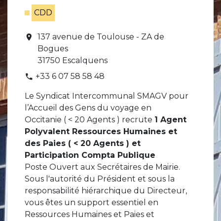
CDD
137 avenue de Toulouse - ZA de
location_on
Bogues
31750 Escalquens
+33 6 07 58 58 48
phone
Le Syndicat Intercommunal SMAGV pour
l’Accueil des Gens du voyage en
Occitanie ( < 20 Agents ) recrute
1 Agent
Polyvalent Ressources Humaines et
des Paies ( < 20 Agents ) et
Participation Compta Publique
Poste Ouvert aux Secrétaires de Mairie.
Sous l'autorité du Président et sous la
responsabilité hiérarchique du Directeur,
vous êtes un support essentiel en
Ressources Humaines et Paies et