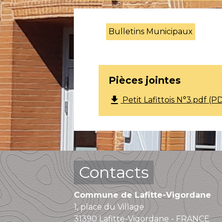
Bulletins Municipaux
Pièces jointes
file_download
Petit Lafittois N°3.pdf (P
Contacts
Commune de Lafitte-Vigordane
1, place du Village
31390 Lafitte-Vigordane - FRANCE