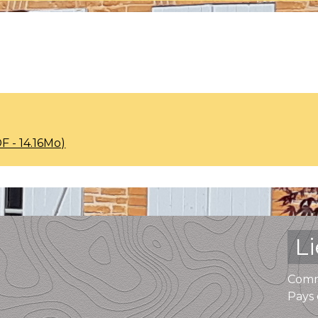
DF - 14.16Mo)
L
Comm
Pays 