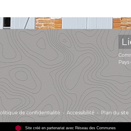
L
Comm
Pays 
olitique de confidentialité
-
Accessibilité
-
Plan du site
Site créé en partenariat avec Réseau des Communes