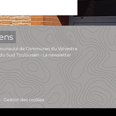
iens
unauté de Communes du Volvestre
du Sud Toulousain - La newsletter
-
Gestion des cookies