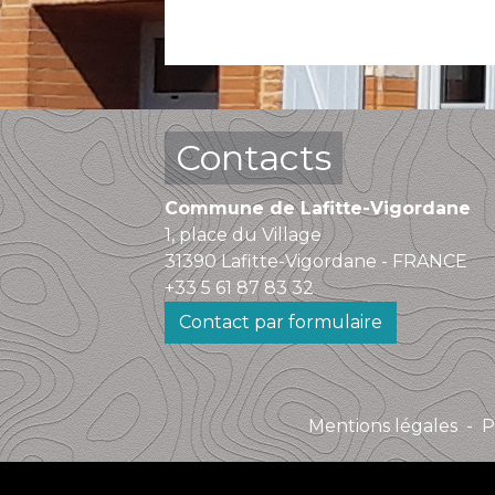
Contacts
Commune de Lafitte-Vigordane
1, place du Village
31390 Lafitte-Vigordane - FRANCE
+33 5 61 87 83 32
Contact par formulaire
Mentions légales
-
P