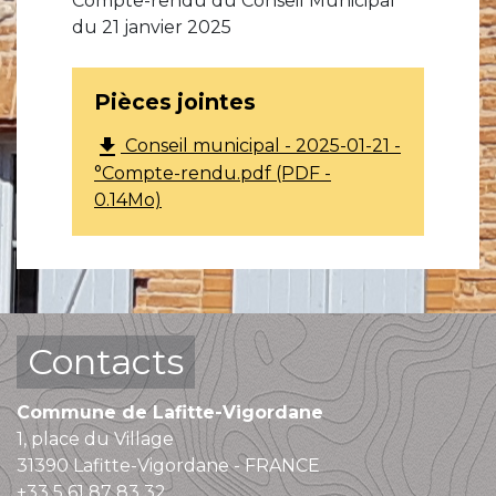
Compte-rendu du Conseil Municipal
du 21 janvier 2025
Pièces jointes
file_download
Conseil municipal - 2025-01-21 -
°Compte-rendu.pdf (PDF -
0.14Mo)
Contacts
Commune de Lafitte-Vigordane
1, place du Village
31390 Lafitte-Vigordane - FRANCE
+33 5 61 87 83 32