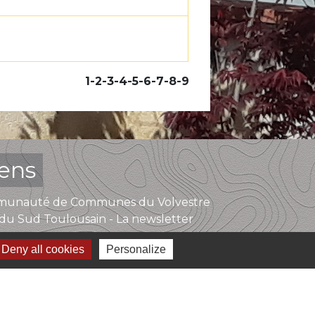
1
-2
-3
-4
-5
-6
-7
-8
-9
iens
unauté de Communes du Volvestre
du Sud Toulousain - La newsletter
Deny all cookies
Personalize