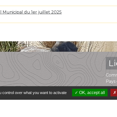
l Municipal du 1er juillet 2025
L
Comm
Pays 
 control over what you want to activate
OK, accept all