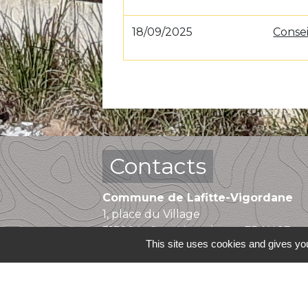
18/09/2025
Consei
Contacts
Commune de Lafitte-Vigordane
1, place du Village
31390 Lafitte-Vigordane - FRANCE
This site uses cookies and gives you
+33 5 61 87 83 32
Contact par formulaire